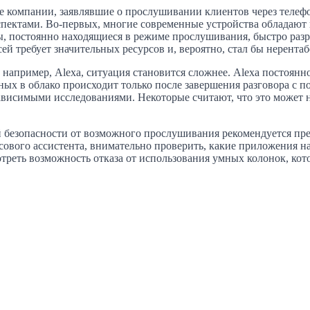
обе компании, заявлявшие о прослушивании клиентов через теле
ектами. Во-первых, многие современные устройства обладают и
ы, постоянно находящиеся в режиме прослушивания, быстро разр
ей требует значительных ресурсов и, вероятно, стал бы нерента
 например, Alexa, ситуация становится сложнее. Alexa постоян
нных в облако происходит только после завершения разговора с 
зависимыми исследованиями. Некоторые считают, что это может 
ой безопасности от возможного прослушивания рекомендуется пр
осового ассистента, внимательно проверить, какие приложения 
мотреть возможность отказа от использования умных колонок, к