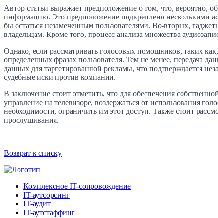
Автор статьи выражает предположение о том, что, вероятно, 
информацию. Это предположение подкреплено несколькими асп
бы остаться незамеченным пользователями. Во-вторых, гаджет
владельцам. Кроме того, процесс анализа множества аудиозапис
Однако, если рассматривать голосовых помощников, таких как,
определенных фразах пользователя. Тем не менее, передача да
данных для таргетированной рекламы, что подтверждается не
судебные иски против компании.
В заключение стоит отметить, что для обеспечения собственн
управление на телевизоре, воздержаться от использования гол
необходимости, ограничить им этот доступ. Также стоит расс
прослушивания.
Возврат к списку
Комплексное IT-сопровождение
IT-аутсорсинг
IT-аудит
IT-аутстаффинг