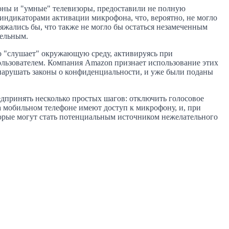
фоны и "умные" телевизоры, предоставили не полную
ндикаторами активации микрофона, что, вероятно, не могло
яжались бы, что также не могло бы остаться незамеченным
бельным.
но "слушает" окружающую среду, активируясь при
пользователем. Компания Amazon признает использование этих
нарушать законы о конфиденциальности, и уже были поданы
едпринять несколько простых шагов: отключить голосовое
на мобильном телефоне имеют доступ к микрофону, и, при
оторые могут стать потенциальным источником нежелательного