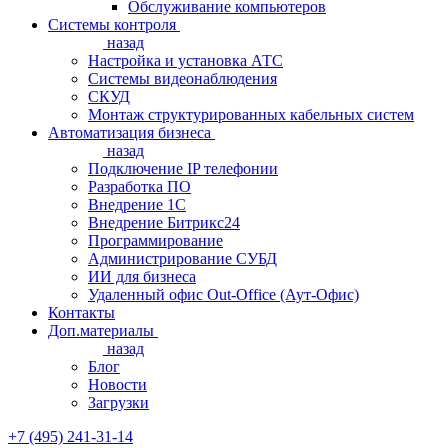
Обслуживание компьютеров
Системы контроля
назад
Настройка и установка АТС
Системы видеонаблюдения
СКУД
Монтаж структурированных кабельных систем
Автоматизация бизнеса
назад
Подключение IP телефонии
Разработка ПО
Внедрение 1С
Внедрение Битрикс24
Программирование
Администрирование СУБД
ИИ для бизнеса
Удаленный офис Out-Office (Аут-Офис)
Контакты
Доп.материалы
назад
Блог
Новости
Загрузки
+7 (495) 241-31-14