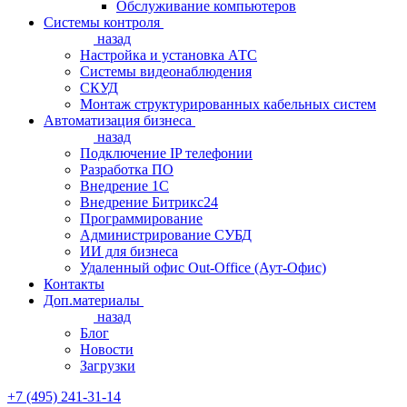
Обслуживание компьютеров
Системы контроля
назад
Настройка и установка АТС
Системы видеонаблюдения
СКУД
Монтаж структурированных кабельных систем
Автоматизация бизнеса
назад
Подключение IP телефонии
Разработка ПО
Внедрение 1С
Внедрение Битрикс24
Программирование
Администрирование СУБД
ИИ для бизнеса
Удаленный офис Out-Office (Аут-Офис)
Контакты
Доп.материалы
назад
Блог
Новости
Загрузки
+7 (495) 241-31-14