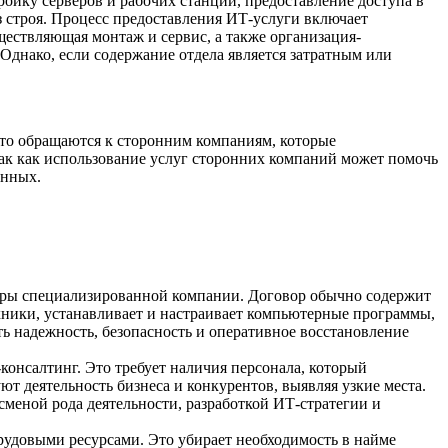
ойку серверов и рабочих станций, предоставление доступа в
з строя. Процесс предоставления ИТ-услуги включает
уществляющая монтаж и сервис, а также организация-
днако, если содержание отдела является затратным или
то обращаются к сторонним компаниям, которые
ак как использование услуг сторонних компаний может помочь
анных.
туры специализированной компании. Договор обычно содержит
ехники, устанавливает и настраивает компьютерные программы,
ь надежность, безопасность и оперативное восстановление
онсалтинг. Это требует наличия персонала, который
ют деятельность бизнеса и конкурентов, выявляя узкие места.
меной рода деятельности, разработкой ИТ-стратегии и
трудовыми ресурсами. Это убирает необходимость в найме