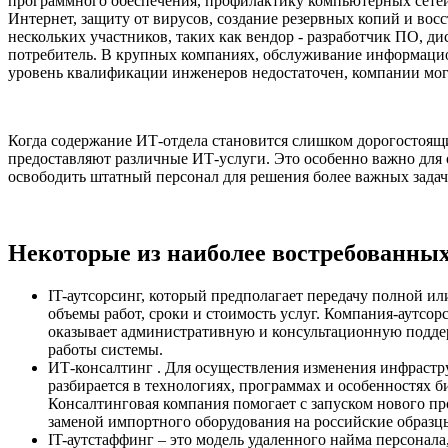
программного обеспечения, профилактику компьютерных сетей, 
Интернет, защиту от вирусов, создание резервных копий и вос
нескольких участников, таких как вендор - разработчик ПО, д
потребитель. В крупных компаниях, обслуживание информацио
уровень квалификации инженеров недостаточен, компании могу
Когда содержание ИТ-отдела становится слишком дорогостоящ
предоставляют различные ИТ-услуги. Это особенно важно для 
освободить штатный персонал для решения более важных задач
Некоторые из наиболее востребованных
IT-аутсорсинг, который предполагает передачу полной 
объемы работ, сроки и стоимость услуг. Компания-аутсо
оказывает административную и консультационную поддер
работы системы.
ИТ-консалтинг . Для осуществления изменения инфрастру
разбирается в технологиях, программах и особенностях б
Консалтинговая компания помогает с запуском нового пр
заменой импортного оборудования на российские образц
IT-аутстаффинг – это модель удаленного найма персонала