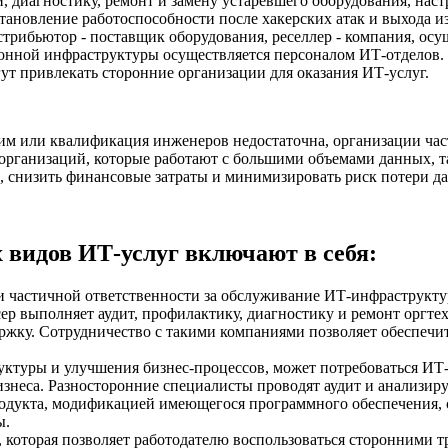
диагностику, ремонт и замену устаревшего оборудования, настр
становление работоспособности после хакерских атак и выхода и
истрибьютор - поставщик оборудования, реселлер - компания, ос
нной инфраструктуры осуществляется персоналом ИТ-отделов. О
т привлекать сторонние организации для оказания ИТ-услуг.
им или квалификация инженеров недостаточна, организации час
организаций, которые работают с большими объемами данных, т
, снизить финансовые затраты и минимизировать риск потери д
 видов ИТ-услуг включают в себя:
или частичной ответственности за обслуживание ИТ-инфраструк
рсер выполняет аудит, профилактику, диагностику и ремонт оргт
жку. Сотрудничество с такими компаниями позволяет обеспечит
ктуры и улучшения бизнес-процессов, может потребоваться ИТ-к
изнеса. Разносторонние специалисты проводят аудит и анализиру
одукта, модификацией имеющегося программного обеспечения, с
ы.
, которая позволяет работодателю воспользоваться сторонними 