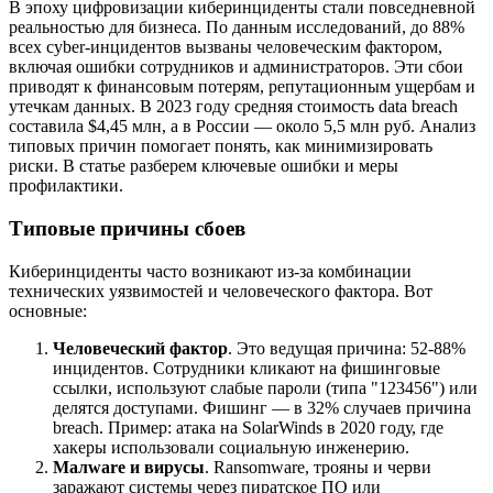
В эпоху цифровизации киберинциденты стали повседневной
реальностью для бизнеса. По данным исследований, до 88%
всех cyber-инцидентов вызваны человеческим фактором,
включая ошибки сотрудников и администраторов. Эти сбои
приводят к финансовым потерям, репутационным ущербам и
утечкам данных. В 2023 году средняя стоимость data breach
составила $4,45 млн, а в России — около 5,5 млн руб. Анализ
типовых причин помогает понять, как минимизировать
риски. В статье разберем ключевые ошибки и меры
профилактики.
Типовые причины сбоев
Киберинциденты часто возникают из-за комбинации
технических уязвимостей и человеческого фактора. Вот
основные:
Человеческий фактор
. Это ведущая причина: 52-88%
инцидентов. Сотрудники кликают на фишинговые
ссылки, используют слабые пароли (типа "123456") или
делятся доступами. Фишинг — в 32% случаев причина
breach. Пример: атака на SolarWinds в 2020 году, где
хакеры использовали социальную инженерию.
Малware и вирусы
. Ransomware, трояны и черви
заражают системы через пиратское ПО или