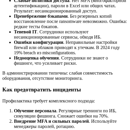
Слабые политики доступа
. Нет MFA (многофакторной
аутентификации), пароли в Excel или общих чатах.
Результат: несанкционированный доступ.
Пренебрежение бэкапами
. Без резервных копий
восстановление после ransomware невозможно. Ошибка:
редкие тесты бэкапов.
Теневой IT
. Сотрудники используют
несанкционированные сервисы, обходя ИБ.
Ошибки конфигурации
. Неправильные настройки
firewall или облаков приводят к утечкам. В 2024 году
19% breach из misconfigurations.
Недооценка обучения
. Сотрудники не знают о
фишинге, что усиливает риски.
В администрировании типичны: слабая совместимость
оборудования, отсутствие мониторинга.
Как предотвратить инциденты
Профилактика требует комплексного подхода:
Обучение персонала
. Регулярные тренинги по ИБ,
симуляции фишинга. Снижает ошибки на 70%.
Внедрение MFA и сильных паролей
. Используйте
менеджеры паролей, ротацию.