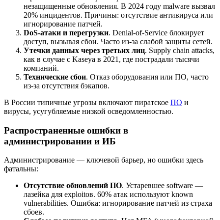
незащищенные обновления. В 2024 году malware вызвал
20% инцидентов. Причины: отсутствие антивируса или
игнорирование патчей.
DoS-атаки и перегрузки
. Denial-of-Service блокирует
доступ, вызывая сбои. Часто из-за слабой защиты сетей.
Утечки данных через третьих лиц
. Supply chain attacks,
как в случае с Kaseya в 2021, где пострадали тысячи
компаний.
Технические сбои
. Отказ оборудования или ПО, часто
из-за отсутствия бэкапов.
В России типичные угрозы включают пиратское
ПО
и
вирусы, усугубляемые низкой осведомленностью.
Распространенные ошибки в
администрировании и ИБ
Администрирование — ключевой барьер, но ошибки здесь
фатальны:
Отсутствие обновлений ПО
. Устаревшее software —
лазейка для exploitов. 60% атак используют known
vulnerabilities. Ошибка: игнорирование патчей из страха
сбоев.