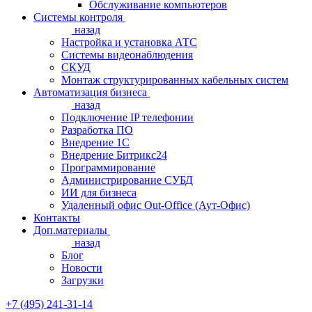
Обслуживание компьютеров
Системы контроля
назад
Настройка и установка АТС
Системы видеонаблюдения
СКУД
Монтаж структурированных кабельных систем
Автоматизация бизнеса
назад
Подключение IP телефонии
Разработка ПО
Внедрение 1С
Внедрение Битрикс24
Программирование
Администрирование СУБД
ИИ для бизнеса
Удаленный офис Out-Office (Аут-Офис)
Контакты
Доп.материалы
назад
Блог
Новости
Загрузки
+7 (495) 241-31-14