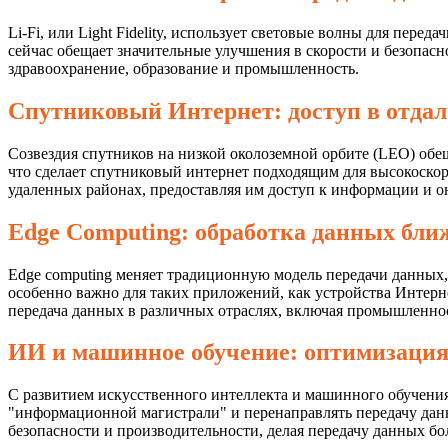
Li-Fi, или Light Fidelity, использует световые волны для пере
сейчас обещает значительные улучшения в скорости и безопасно
здравоохранение, образование и промышленность.
Спутниковый Интернет: доступ в отда
Созвездия спутников на низкой околоземной орбите (LEO) обе
что сделает спутниковый интернет подходящим для высокоскор
удаленных районах, предоставляя им доступ к информации и о
Edge Computing: обработка данных бли
Edge computing меняет традиционную модель передачи данных
особенно важно для таких приложений, как устройства Интерне
передача данных в различных отраслях, включая промышленнос
ИИ и машинное обучение: оптимизация
С развитием искусственного интеллекта и машинного обучения
"информационной магистрали" и перенаправлять передачу данн
безопасности и производительности, делая передачу данных б