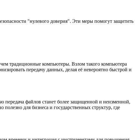
зопасности "нулевого доверия". Эти меры помогут защитить
 чем традиционные компьютеры. Взлом такого компьютера
изировать передачу данных, делая её невероятно быстрой и
ью передача файлов станет более защищенной и неизменной,
о полезно для бизнеса и государственных структур, где
ьном времени и интеграция с инструментами для повышения