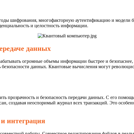
тоды шифрования, многофакторную аутентификацию и модели бе
денциальность и целостность информации.
ередаче данных
абатывать огромные объемы информации быстрее и безопаснее,
ь безопасности данных. Квантовые вычисления могут революцион
ить прозрачность и безопасность передачи данных. С его помощ
сан, создавая неоспоримый журнал всех транзакций. Это особенн
 и интеграция
совместной работы. Совместное редактирование файлов в реал