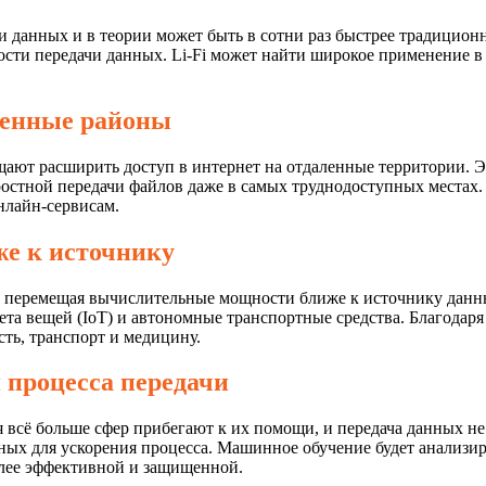
дачи данных и в теории может быть в сотни раз быстрее традицион
сти передачи данных. Li-Fi может найти широкое применение в с
ленные районы
щают расширить доступ в интернет на отдаленные территории. 
остной передачи файлов даже в самых труднодоступных местах.
нлайн-сервисам.
же к источнику
, перемещая вычислительные мощности ближе к источнику данны
та вещей (IoT) и автономные транспортные средства. Благодаря
ть, транспорт и медицину.
 процесса передачи
 всё больше сфер прибегают к их помощи, и передача данных н
ых для ускорения процесса. Машинное обучение будет анализир
олее эффективной и защищенной.